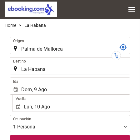
Home
La Habana
Trayecto
Origen
Destino
.
Ida
Vuelta
Ocupación
Ocupación
1
Persona