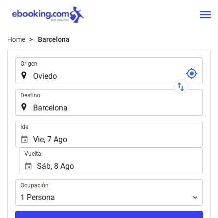
Home
Barcelona
Trayecto
Origen
Destino
Introduzca
Ida
las
fechas
Vuelta
de
inicio
y
Ocupación
Ocupación
fin
para
1
Persona
realizar
la