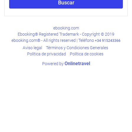
Buscar
búsqueda
de
su
hotel.
ebooking.com
Ebooking® Registered Trademark - Copyright © 2019
ebooking.com® - All rights reserved | Teléfono
+34 915243366
Aviso legal
Términos y Condiciones Generales
Polí­tica de privacidad
Política de cookies
Onlinetravel
Powered by