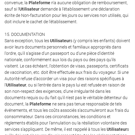
convenue, la
Plateforme
n'a aucune obligation de remboursement,
sauf si l'
Utilisateur
demande à l'établissement une déclaration
écrite de Non-facturation pour les jours ou services non utilisés, qui
doit inclure le cachet de l'établissement.
15. DOCUMENTATION
Sans exception, tous les
Utilisateur
s (y compris les enfants) doivent
avoir leurs documents personnels et familiaux appropriés dans
l'ordre, qu'il s'agisse d'un passeport ou d'une pièce d'identité
nationale, conformément aux lois du pays ou des pays qu'ils
visitent. Le cas échéant, l'obtention de visas, passeports, certificats
de vaccination, etc. doit être effectuée aux frais du voyageur. Si une
Autorité refuse d'accorder un visa pour des raisons spécifiques à
l'
Utilisateur
, ou si l'entrée dans le pays lui est refusée en raison de
son non-respect des exigences, d'une irrégularité dans les
documents requis ou du fait qu'il n'est pas le véritable détenteur du
document, la
Plateforme
ne sera pas tenue responsable de tels
événements, et tous les coûts associés s'accumuleront aux frais du
consommateur. Dans ces circonstances, les conditions et
règlements établis pour l'annulation ou la résiliation volontaire des
services s'appliquent. De même, il est rappelé à tous les
Utilisateur
s