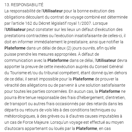
13. RESPONSABILITÉ
La responsabilité de l'
Utilisateur
pour la bonne exécution des
obligations découlant du contrat de voyage combiné est déterminée
par l'article 162 du Décret législatif royal 1/2007. Lorsque
l'
Utilisateur
peut constater sur les lieux un défaut d'exécution des
prestations contractées ou l'exécution insatisfaisante de celles-ci, il
doit en informer immédiatement le prestataire, ainsi que notifier la
Plateforme
dans un délai de deux (2) jours ouvrés, afin qu'elle
puisse prendre les mesures appropriées. À défaut de
communication avec la
Plateforme
dans ce délai, l'
Utilisateur
devra
apporter la preuve de cette inexécution auprès du Conseil Général
du Tourisme et/ou du tribunal compétent, étant donné qu'en dehors
de ce délai, il serait impossible pour la
Plateforme
de prouver la
véracité des allégations ou de parvenir à une solution satisfaisante
pour toutes les parties concernées. En aucun cas, la
Plateforme
ne
pourra être tenue responsable des frais d'hébergement, d'entretien,
de transport ou autres frais occasionnés par des retards dans les
départs ou retours de vols liés à des conditions techniques ou
météorologiques, à des grèves ou à d'autres causes imputables à
un cas de Force Majeure. Lorsqu'un voyage est effectué au moyen
d'autocars appartenant ou loués par la
Plateforme
, en cas