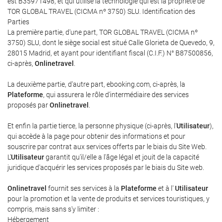
est B35971498, et qui utilise la technologie qui est la propriété de
TOR GLOBAL TRAVEL (CICMA nº 3750) SLU. Identification des
Parties
La première partie, d'une part, TOR GLOBAL TRAVEL (CICMA nº
3750) SLU, dont le siège social est situé Calle Glorieta de Quevedo, 9,
28015 Madrid, et ayant pour identifiant fiscal (C.I.F.) N° B87500856,
ci-après,
Onlinetravel
.
La deuxième partie, d'autre part, ebooking.com, ci-après, la
Plateforme
, qui assurera le rôle d'intermédiaire des services
proposés par
Onlinetravel
.
Et enfin la partie tierce, la personne physique (ci-après, l'
Utilisateur
),
qui accède à la page pour obtenir des informations et pour
souscrire par contrat aux services offerts par le biais du Site Web.
L'
Utilisateur
garantit qu'il/elle a l'âge légal et jouit de la capacité
juridique d'acquérir les services proposés par le biais du Site web.
Onlinetravel
fournit ses services à la
Plateforme
et à l'
Utilisateur
pour la promotion et la vente de produits et services touristiques, y
compris, mais sans s'y limiter :
Hébergement