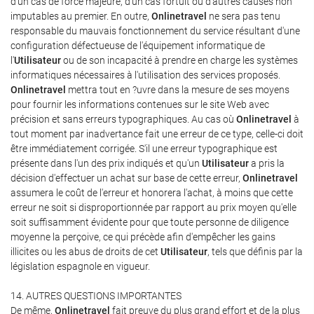
d'un cas de force majeure, d'un cas fortuit ou d'autres causes non
imputables au premier. En outre,
Onlinetravel
ne sera pas tenu
responsable du mauvais fonctionnement du service résultant d'une
configuration défectueuse de l'équipement informatique de
l'
Utilisateur
ou de son incapacité à prendre en charge les systèmes
informatiques nécessaires à l'utilisation des services proposés.
Onlinetravel
mettra tout en ?uvre dans la mesure de ses moyens
pour fournir les informations contenues sur le site Web avec
précision et sans erreurs typographiques. Au cas où
Onlinetravel
à
tout moment par inadvertance fait une erreur de ce type, celle-ci doit
être immédiatement corrigée. S'il une erreur typographique est
présente dans l'un des prix indiqués et qu'un
Utilisateur
a pris la
décision d'effectuer un achat sur base de cette erreur,
Onlinetravel
assumera le coût de l'erreur et honorera l'achat, à moins que cette
erreur ne soit si disproportionnée par rapport au prix moyen qu'elle
soit suffisamment évidente pour que toute personne de diligence
moyenne la perçoive, ce qui précède afin d'empêcher les gains
illicites ou les abus de droits de cet
Utilisateur
, tels que définis par la
législation espagnole en vigueur.
14. AUTRES QUESTIONS IMPORTANTES
De même,
Onlinetravel
fait preuve du plus grand effort et de la plus