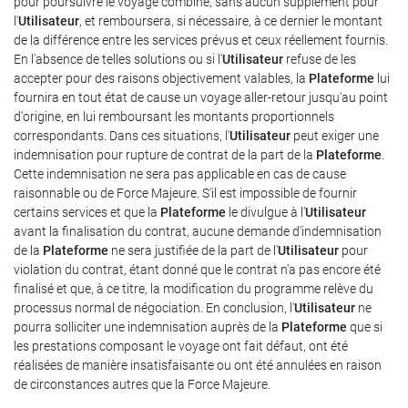
pour poursuivre le voyage combiné, sans aucun supplément pour
l'
Utilisateur
, et remboursera, si nécessaire, à ce dernier le montant
de la différence entre les services prévus et ceux réellement fournis.
En l'absence de telles solutions ou si l'
Utilisateur
refuse de les
accepter pour des raisons objectivement valables, la
Plateforme
lui
fournira en tout état de cause un voyage aller-retour jusqu'au point
d'origine, en lui remboursant les montants proportionnels
correspondants. Dans ces situations, l'
Utilisateur
peut exiger une
indemnisation pour rupture de contrat de la part de la
Plateforme
.
Cette indemnisation ne sera pas applicable en cas de cause
raisonnable ou de Force Majeure. S'il est impossible de fournir
certains services et que la
Plateforme
le divulgue à l'
Utilisateur
avant la finalisation du contrat, aucune demande d'indemnisation
de la
Plateforme
ne sera justifiée de la part de l'
Utilisateur
pour
violation du contrat, étant donné que le contrat n'a pas encore été
finalisé et que, à ce titre, la modification du programme relève du
processus normal de négociation. En conclusion, l'
Utilisateur
ne
pourra solliciter une indemnisation auprès de la
Plateforme
que si
les prestations composant le voyage ont fait défaut, ont été
réalisées de manière insatisfaisante ou ont été annulées en raison
de circonstances autres que la Force Majeure.