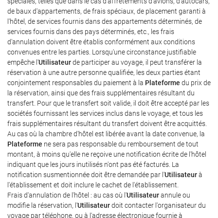
spéciales, telles que dans le cas d'affrètements d'avions, d'autocars,
de baux d'appartements, de frais spéciaux, de placement garanti à
l'hôtel, de services fournis dans des appartements déterminés, de
services fournis dans des pays déterminés, etc., les frais
d'annulation doivent être établis conformément aux conditions
convenues entre les parties. Lorsqu'une circonstance justifiable
empêche l'
Utilisateur
de participer au voyage, il peut transférer la
réservation à une autre personne qualifiée, les deux parties étant
conjointement responsables du paiement à la
Plateforme
du prix de
la réservation, ainsi que des frais supplémentaires résultant du
transfert. Pour que le transfert soit valide, il doit être accepté par les
sociétés fournissant les services inclus dans le voyage, et tous les
frais supplémentaires résultant du transfert doivent être acquittés.
Au cas où la chambre d'hôtel est libérée avant la date convenue, la
Plateforme
ne sera pas responsable du remboursement de tout
montant, à moins qu'elle ne reçoive une notification écrite de l'hôtel
indiquant que les jours inutilisés n'ont pas été facturés. La
notification susmentionnée doit être demandée par l'
Utilisateur
à
l'établissement et doit inclure le cachet de l'établissement.
Frais d'annulation de l'hôtel : au cas où l'
Utilisateur
annule ou
modifie la réservation, l'
Utilisateur
doit contacter l'organisateur du
voyage par téléphone, ou à l'adresse électronique fournie à