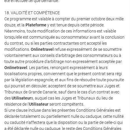
été effectuée tel que demandé.
18. VALIDITÉ ET COMPÉTENCE
Ce programme est valable à compter du premier octobre deux mille
douze, et la
Plateforme
y est tenue depuis cette période.
Néanmoins, toute modification de ces informations est valable
lorsqu'elle est communiquée au consommateur avant la conclusion
du contrat, ou si les parties contractantes ont accepté les
modifications.
Onlinetravel
refuse expressément de se soumettre
volontairement aux conseils d'arbitrage des consommateurs ou à
toute autre procédure d'arbitrage non expressément acceptée par
Onlinetravel
. Les parties, renonçant expressément à leurs
localisations propres, conviennent que le présent contrat sera régi
par la législation espagnole, et aux fins de résoudre toute poursuite
qui pourrait en découler, acceptent de se soumettre aux Juges et
Tribunaux de Grande Canarie, sauf dans le cas d'un contrat avec
des
Utilisateur
s, auquel cas les Juges et Tribunaux du lieu de
résidence de l'
Utilisateur
seront compétents.
Si une clause incluse dans les présentes Conditions Générales est
déclarée totalement ou partiellement nulle ou caduque, cette nullité
ou caducité n'affectera que la disposition ou la partie de celle-ci qui
a été déclarée nulle ou caduque, le reste des Conditions Générales