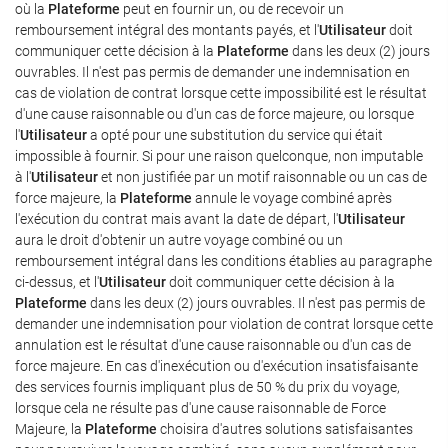
où la
Plateforme
peut en fournir un, ou de recevoir un
remboursement intégral des montants payés, et l'
Utilisateur
doit
communiquer cette décision à la
Plateforme
dans les deux (2) jours
ouvrables. Il n'est pas permis de demander une indemnisation en
cas de violation de contrat lorsque cette impossibilité est le résultat
d'une cause raisonnable ou d'un cas de force majeure, ou lorsque
l'
Utilisateur
a opté pour une substitution du service qui était
impossible à fournir. Si pour une raison quelconque, non imputable
à l'
Utilisateur
et non justifiée par un motif raisonnable ou un cas de
force majeure, la
Plateforme
annule le voyage combiné après
l'exécution du contrat mais avant la date de départ, l'
Utilisateur
aura le droit d'obtenir un autre voyage combiné ou un
remboursement intégral dans les conditions établies au paragraphe
ci-dessus, et l'
Utilisateur
doit communiquer cette décision à la
Plateforme
dans les deux (2) jours ouvrables. Il n'est pas permis de
demander une indemnisation pour violation de contrat lorsque cette
annulation est le résultat d'une cause raisonnable ou d'un cas de
force majeure. En cas d'inexécution ou d'exécution insatisfaisante
des services fournis impliquant plus de 50 % du prix du voyage,
lorsque cela ne résulte pas d'une cause raisonnable de Force
Majeure, la
Plateforme
choisira d'autres solutions satisfaisantes