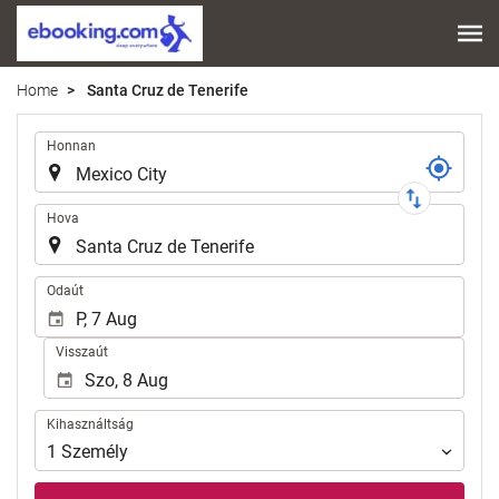
Home
Santa Cruz de Tenerife
Útvonal
Honnan
Hova
.
Odaút
Visszaút
Kihasználtság
Kihasználtság
1
Személy