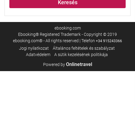
Keresés
ebooking.com
Ebooking® Registered Trademark - Copyright © 2019
ebooking.com® - All rights reserved | Telefon
+34 915243366
Jogi nyilatkozat
Általános feltételek és szabályzat
Adatvédelem
A sütik kezelésének politikája
Onlinetravel
Powered by