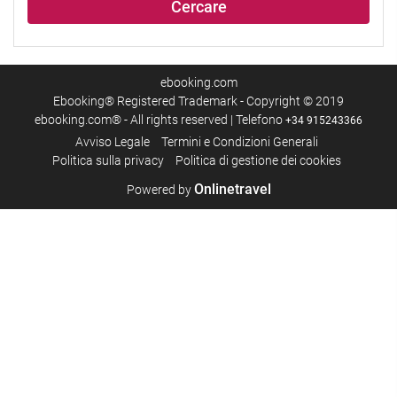
Cercare
ebooking.com
Ebooking® Registered Trademark - Copyright © 2019
ebooking.com® - All rights reserved | Telefono
+34 915243366
Avviso Legale
Termini e Condizioni Generali
Politica sulla privacy
Politica di gestione dei cookies
Onlinetravel
Powered by