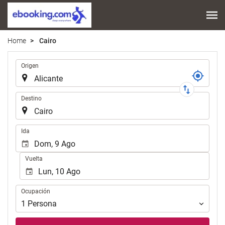
Home
Cairo
Trayecto
Origen
Destino
.
Ida
Vuelta
Ocupación
Ocupación
1
Persona