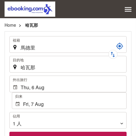
Home
哈瓦那
旅
祖籍
程
目的地
.
外出旅行
归来
佔
佔用
用
1
人