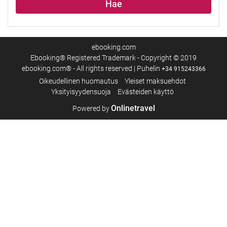
Hae
ebooking.com
Ebooking® Registered Trademark - Copyright © 2019
ebooking.com® - All rights reserved | Puhelin
+34 915243366
Oikeudellinen huomautus
Yleiset maksuehdot
Yksityisyydensuoja
Evästeiden käyttö
Onlinetravel
Powered by