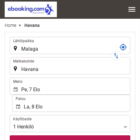
Home
Havana
Reitti
Lähtöpaikka
Matkakohde
.
Meno
Paluu
Käyttöaste
Käyttöaste
1
Henkilö