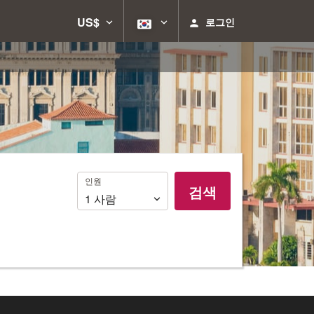
US$
로그인
인
인원
검색
원
1
사람