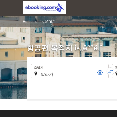
Home
ì•„ë°”ë‚˜
항공편 목적지 ì•„ë°”ë‚˜
여
출발지
행