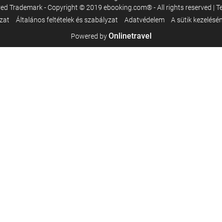
d Trademark - Copyright © 2019 ebooking.com® - All rights reserved | T
ozat
Általános feltételek és szabályzat
Adatvédelem
A sütik kezelésén
Onlinetravel
Powered by