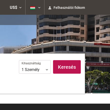
US$
Felhasználói fiókom
Kihasználtság
Kihasználtság
Keresés
1
Személy