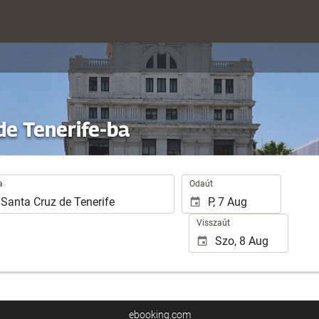
de Tenerife-ba
.
a
Odaút
Visszaút
ebooking.com