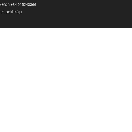
elefon
+34 915243366
ek politikája