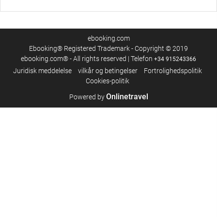
ebooking.com
Ebooking® Registered Trademark - Copyright © 2019
ebooking.com® - All rights reserved | Telefon
+34 915243366
Juridisk meddelelse
vilkår og betingelser
Fortrolighedspolitik
Cookies-politik
Onlinetravel
Powered by