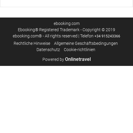
ebooking.com
Ebooking® Registered Trademark - Copyright © 2019
ebooking.com® - All rights reserved | Telefon
+34 915243366
Rechtliche Hinweise
Allgemeine Geschäftsbedingungen
Datenschutz
Cookie-richtlinien
Onlinetravel
Powered by