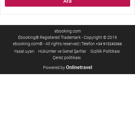
Ara
ebooking.com
Ebooking® Registered Trademark - Copyright © 2019
ebooking.com® - All rights reserved | Telefon
+34 915243366
Yasal uyarı
Hükümler ve Genel Şartlar
Gizlilik Politikası
Çerez politikası
Onlinetravel
Powered by